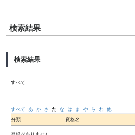
検索結果
検索結果
すべて
すべて
あ
か
さ
た
な
は
ま
や
ら
わ
他
分類
資格名
登録がありません