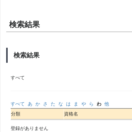
検索結果
検索結果
すべて
すべて
あ
か
さ
た
な
は
ま
や
ら
わ
他
分類
資格名
登録がありません