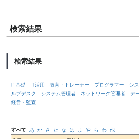
検索結果
検索結果
IT基礎
IT活用
教育・トレーナー
プログラマー
シス
ルプデスク
システム管理者
ネットワーク管理者
デ
経営・監査
すべて
あ
か
さ
た
な
は
ま
や
ら
わ
他