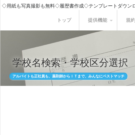
◇用紙も写真撮影も無料◇履歴書作成◇テンプレートダウン
トップ
提供機能
規
学校名検索・学校区分選択
アルバイトも正社員も、薬剤師からＩＴまで、みんなにベストマッチ