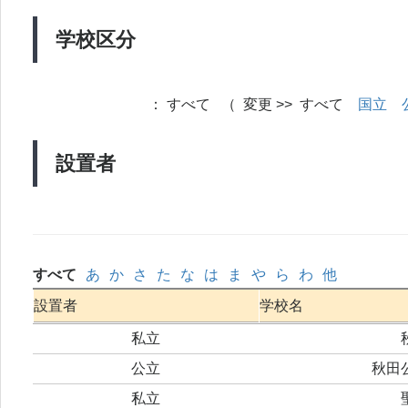
学校区分
：
すべて （ 変更 >> すべて
国立
設置者
すべて
あ
か
さ
た
な
は
ま
や
ら
わ
他
設置者
学校名
私立
公立
秋田
私立