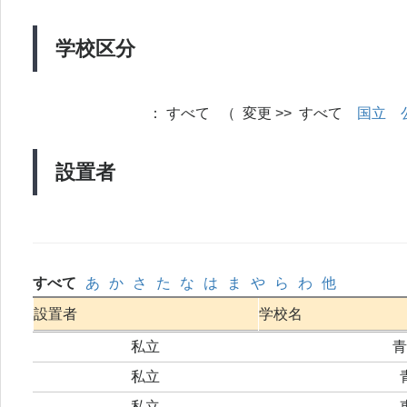
学校区分
：
すべて （ 変更 >> すべて
国立
設置者
すべて
あ
か
さ
た
な
は
ま
や
ら
わ
他
設置者
学校名
私立
青
私立
私立