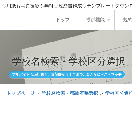
◇用紙も写真撮影も無料◇履歴書作成◇テンプレートダウン
トップ
提供機能
規
学校名検索・学校区分選択
アルバイトも正社員も、薬剤師からＩＴまで、みんなにベストマッチ
トップページ
＞
学校名検索・都道府県選択
＞
学校区分選