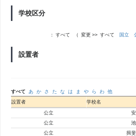
学校区分
：
すべて （ 変更 >> すべて
国立
設置者
すべて
あ
か
さ
た
な
は
ま
や
ら
わ
他
設置者
学校名
公立
安
公立
池
公立
揖斐