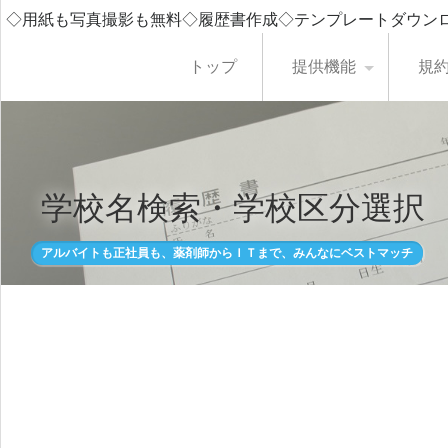
◇用紙も写真撮影も無料◇履歴書作成◇テンプレートダウン
トップ
提供機能
規
学校名検索・学校区分選択
アルバイトも正社員も、薬剤師からＩＴまで、みんなにベストマッチ