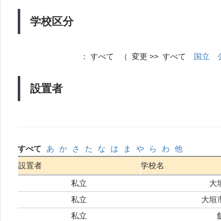
学校区分
：
すべて （ 変更 >> すべて
国立
設置者
すべて
あ
か
さ
た
な
は
ま
や
ら
わ
他
設置者
学校名
私立
大
私立
大垣
私立