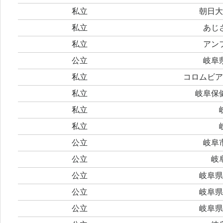
私立
朝日大
私立
あじ
私立
アン
公立
岐阜
私立
コロムビア
私立
岐阜保
私立
私立
公立
岐阜
公立
岐
公立
岐阜県
公立
岐阜県
公立
岐阜県