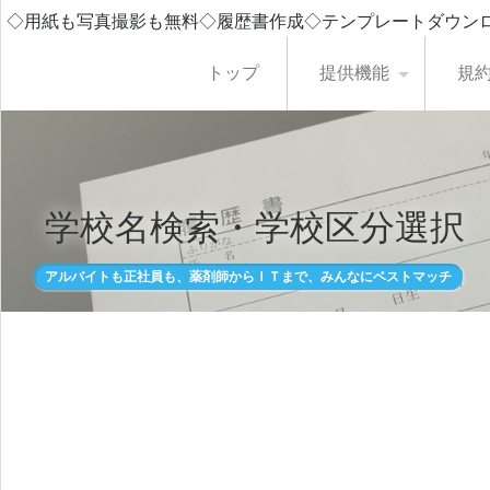
◇用紙も写真撮影も無料◇履歴書作成◇テンプレートダウン
トップ
提供機能
規
学校名検索・学校区分選択
アルバイトも正社員も、薬剤師からＩＴまで、みんなにベストマッチ