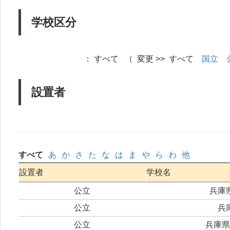
学校区分
：
すべて （ 変更 >> すべて
国立
設置者
すべて
あ
か
さ
た
な
は
ま
や
ら
わ
他
設置者
学校名
公立
兵庫
公立
兵
公立
兵庫県