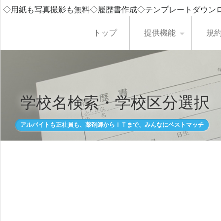
◇用紙も写真撮影も無料◇履歴書作成◇テンプレートダウン
トップ
提供機能
規
学校名検索・学校区分選択
アルバイトも正社員も、薬剤師からＩＴまで、みんなにベストマッチ