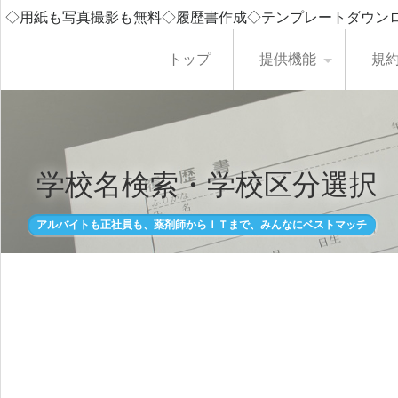
◇用紙も写真撮影も無料◇履歴書作成◇テンプレートダウン
トップ
提供機能
規
学校名検索・学校区分選択
アルバイトも正社員も、薬剤師からＩＴまで、みんなにベストマッチ