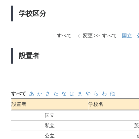
学校区分
：
すべて （ 変更 >> すべて
国立
設置者
すべて
あ
か
さ
た
な
は
ま
や
ら
わ
他
設置者
学校名
国立
私立
茨
公立