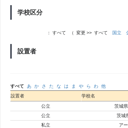
学校区分
：
すべて （ 変更 >> すべて
国立
設置者
すべて
あ
か
さ
た
な
は
ま
や
ら
わ
他
設置者
学校名
公立
茨城県
公立
茨城
私立
アー