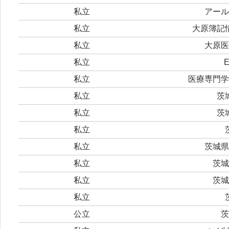
私立
アール
私立
大原簿記
私立
大原医
私立
私立
医療専門学
私立
茨
私立
茨
私立
私立
茨城県
私立
茨城
私立
茨城
私立
公立
茨