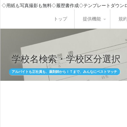
◇用紙も写真撮影も無料◇履歴書作成◇テンプレートダウン
トップ
提供機能
規
学校名検索・学校区分選択
アルバイトも正社員も、薬剤師からＩＴまで、みんなにベストマッチ