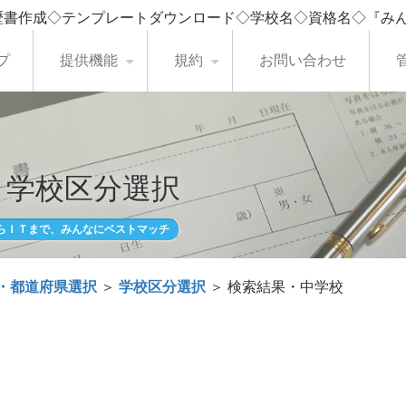
歴書作成◇テンプレートダウンロード◇学校名◇資格名◇『み
プ
提供機能
規約
お問い合わせ
・学校区分選択
らＩＴまで、みんなにベストマッチ
・都道府県選択
＞
学校区分選択
＞ 検索結果・中学校