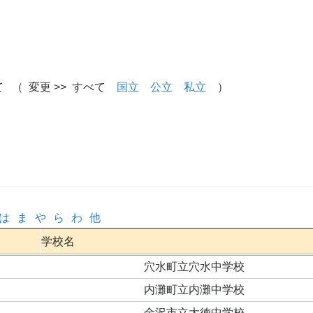
 （ 変更 >> すべて
国立
公立
私立
）
は
ま
や
ら
わ
他
学校名
穴水町立穴水中学校
内灘町立内灘中学校
金沢市立大徳中学校