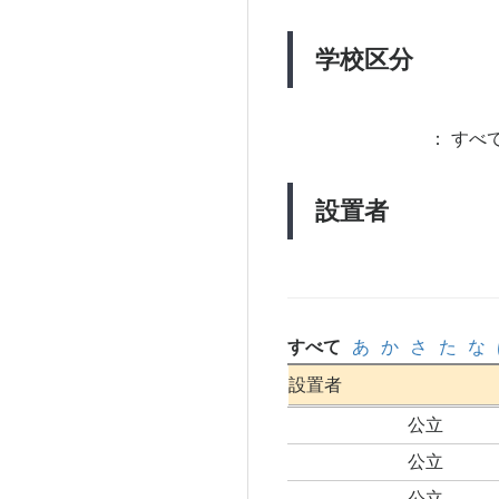
学校区分
：
すべて
設置者
すべて
あ
か
さ
た
な
設置者
公立
公立
公立