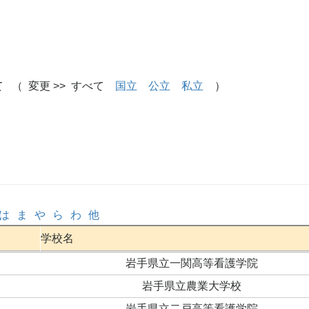
 （ 変更 >> すべて
国立
公立
私立
）
は
ま
や
ら
わ
他
学校名
岩手県立一関高等看護学院
岩手県立農業大学校
岩手県立二戸高等看護学院