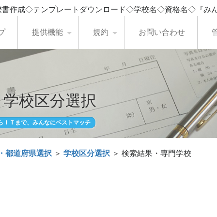
歴書作成◇テンプレートダウンロード◇学校名◇資格名◇『み
プ
提供機能
規約
お問い合わせ
・学校区分選択
らＩＴまで、みんなにベストマッチ
・都道府県選択
＞
学校区分選択
＞ 検索結果・専門学校