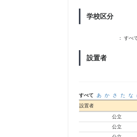
学校区分
：
すべて
設置者
すべて
あ
か
さ
た
な
設置者
公立
公立
公立