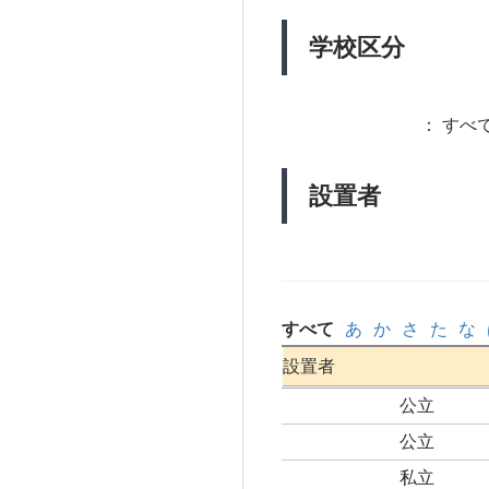
学校区分
：
すべて
設置者
すべて
あ
か
さ
た
な
設置者
公立
公立
私立