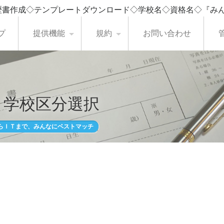
歴書作成◇テンプレートダウンロード◇学校名◇資格名◇『み
プ
提供機能
規約
お問い合わせ
・学校区分選択
らＩＴまで、みんなにベストマッチ