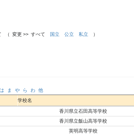
 （ 変更 >> すべて
国立
公立
私立
）
は
ま
や
ら
わ
他
学校名
香川県立石田高等学校
香川県立飯山高等学校
英明高等学校