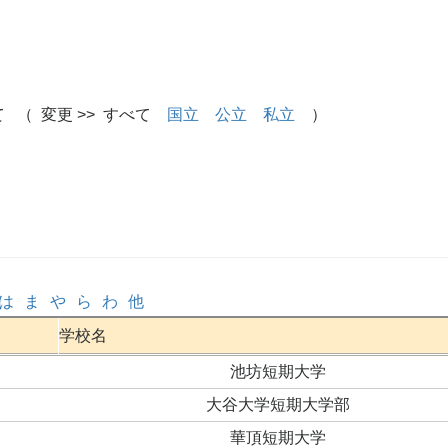
 （ 変更 >> すべて
国立
公立
私立
）
は
ま
や
ら
わ
他
学校名
池坊短期大学
大谷大学短期大学部
華頂短期大学