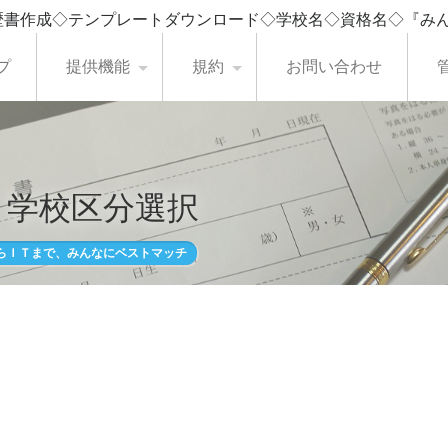
歴書作成◇テンプレートダウンロード◇学校名◇資格名◇『み
プ
提供機能
規約
お問い合わせ
・学校区分選択
らＩＴまで、みんなにベストマッチ