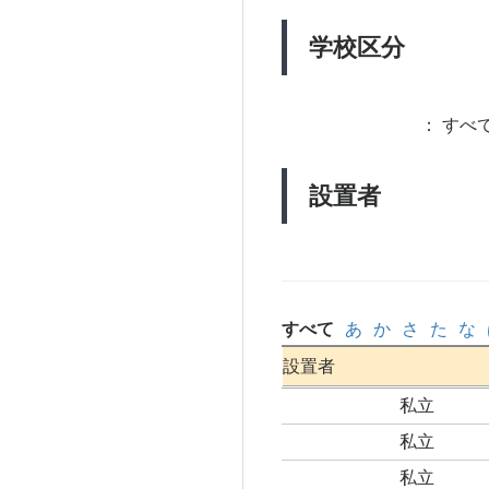
学校区分
：
すべて
設置者
すべて
あ
か
さ
た
な
設置者
私立
私立
私立