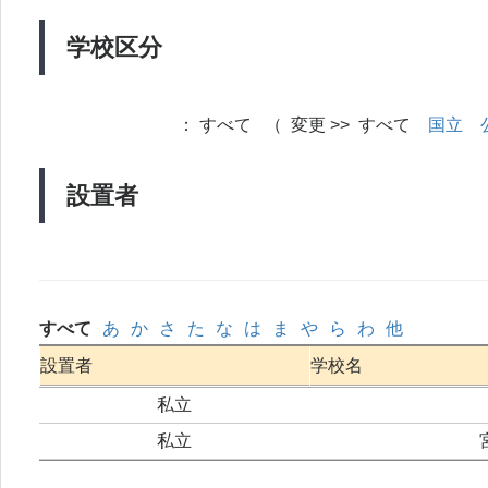
学校区分
：
すべて （ 変更 >> すべて
国立
設置者
すべて
あ
か
さ
た
な
は
ま
や
ら
わ
他
設置者
学校名
私立
私立