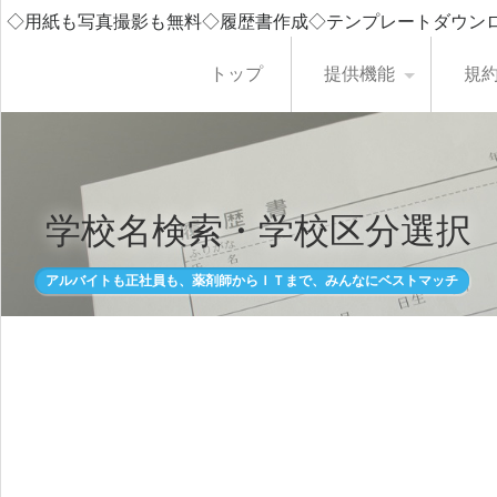
◇用紙も写真撮影も無料◇履歴書作成◇テンプレートダウン
トップ
提供機能
規
学校名検索・学校区分選択
アルバイトも正社員も、薬剤師からＩＴまで、みんなにベストマッチ