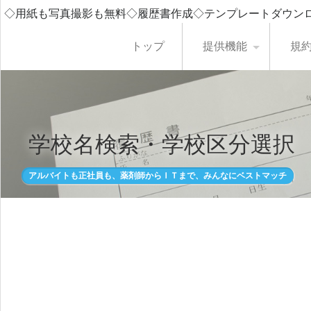
◇用紙も写真撮影も無料◇履歴書作成◇テンプレートダウン
トップ
提供機能
規
学校名検索・学校区分選択
アルバイトも正社員も、薬剤師からＩＴまで、みんなにベストマッチ