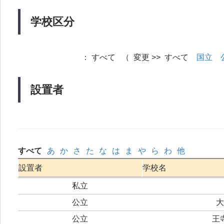
学校区分
：
すべて （ 変更 >> すべて
国立
設置者
すべて
あ
か
さ
た
な
は
ま
や
ら
わ
他
設置者
学校名
私立
公立
大
公立
王