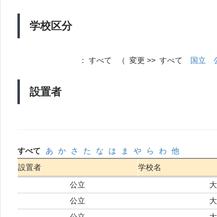
学校区分
：
すべて （ 変更 >> すべて
国立
設置者
すべて
あ
か
さ
た
な
は
ま
や
ら
わ
他
設置者
学校名
公立
大
公立
大
公立
大