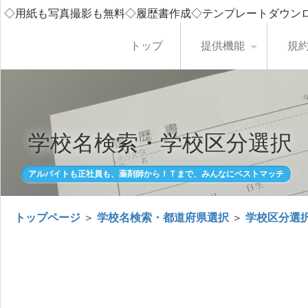
◇用紙も写真撮影も無料◇履歴書作成◇テンプレートダウン
トップ
提供機能
規
学校名検索・学校区分選択
アルバイトも正社員も、薬剤師からＩＴまで、みんなにベストマッチ
トップページ
＞
学校名検索・都道府県選択
＞
学校区分選