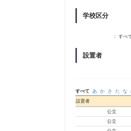
学校区分
：
すべて
設置者
すべて
あ
か
さ
た
な
設置者
公立
公立
公立