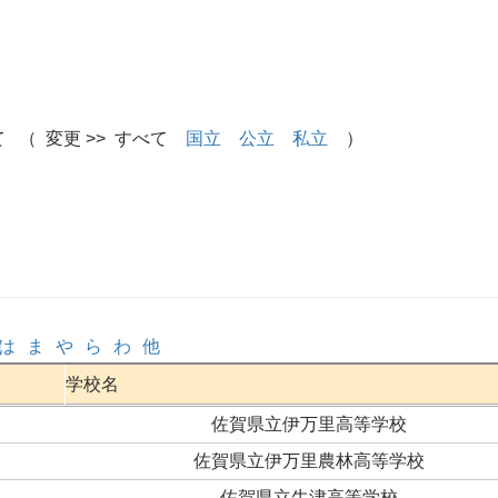
 （ 変更 >> すべて
国立
公立
私立
）
は
ま
や
ら
わ
他
学校名
佐賀県立伊万里高等学校
佐賀県立伊万里農林高等学校
佐賀県立牛津高等学校