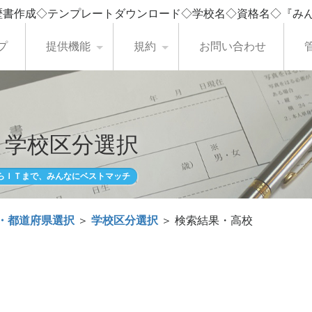
歴書作成◇テンプレートダウンロード◇学校名◇資格名◇『み
プ
提供機能
規約
お問い合わせ
・学校区分選択
らＩＴまで、みんなにベストマッチ
・都道府県選択
＞
学校区分選択
＞ 検索結果・高校