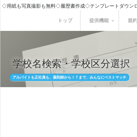
◇用紙も写真撮影も無料◇履歴書作成◇テンプレートダウン
トップ
提供機能
規
学校名検索・学校区分選択
アルバイトも正社員も、薬剤師からＩＴまで、みんなにベストマッチ