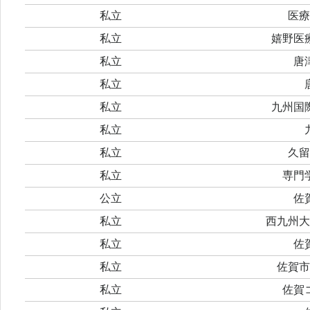
私立
医療
私立
嬉野医
私立
唐
私立
私立
九州国
私立
私立
久留
私立
専門
公立
佐
私立
西九州大
私立
佐
私立
佐賀市
私立
佐賀