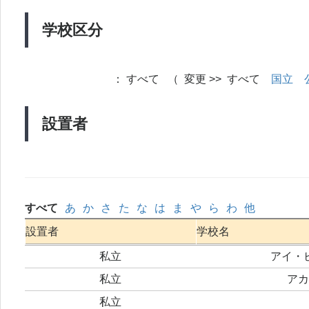
学校区分
：
すべて （ 変更 >> すべて
国立
設置者
すべて
あ
か
さ
た
な
は
ま
や
ら
わ
他
設置者
学校名
私立
アイ・
私立
アカ
私立