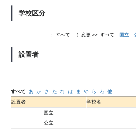
学校区分
：
すべて （ 変更 >> すべて
国立
設置者
すべて
あ
か
さ
た
な
は
ま
や
ら
わ
他
設置者
学校名
国立
公立