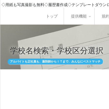
◇用紙も写真撮影も無料◇履歴書作成◇テンプレートダウン
トップ
提供機能
規
学校名検索・学校区分選択
アルバイトも正社員も、薬剤師からＩＴまで、みんなにベストマッチ