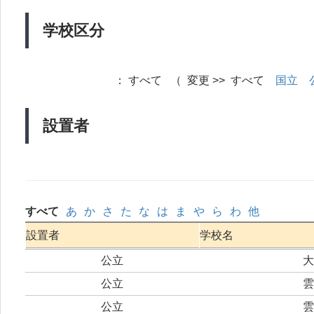
学校区分
：
すべて （ 変更 >> すべて
国立
設置者
すべて
あ
か
さ
た
な
は
ま
や
ら
わ
他
設置者
学校名
公立
大
公立
雲
公立
雲