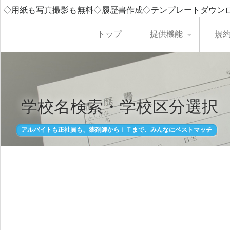
◇用紙も写真撮影も無料◇履歴書作成◇テンプレートダウン
トップ
提供機能
規
学校名検索・学校区分選択
アルバイトも正社員も、薬剤師からＩＴまで、みんなにベストマッチ