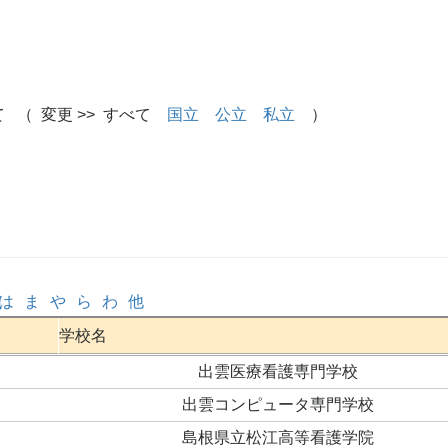
 （ 変更 >> すべて
国立
公立
私立
）
は
ま
や
ら
わ
他
学校名
出雲医療看護専門学校
出雲コンピュータ専門学校
島根県立松江高等看護学院