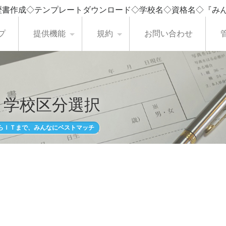
歴書作成◇テンプレートダウンロード◇学校名◇資格名◇『み
プ
提供機能
規約
お問い合わせ
・学校区分選択
らＩＴまで、みんなにベストマッチ