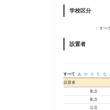
学校区分
：
すべて
設置者
すべて
あ
か
さ
た
な
設置者
私立
私立
公立