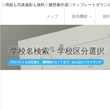
◇用紙も写真撮影も無料◇履歴書作成◇テンプレートダウン
トップ
提供機能
規
学校名検索・学校区分選択
アルバイトも正社員も、薬剤師からＩＴまで、みんなにベストマッチ