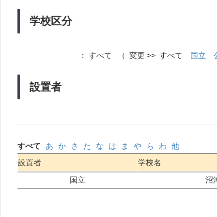
学校区分
：
すべて （ 変更 >> すべて
国立
設置者
すべて
あ
か
さ
た
な
は
ま
や
ら
わ
他
設置者
学校名
国立
沼