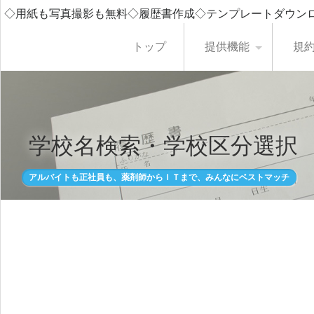
◇用紙も写真撮影も無料◇履歴書作成◇テンプレートダウン
トップ
提供機能
規
学校名検索・学校区分選択
アルバイトも正社員も、薬剤師からＩＴまで、みんなにベストマッチ