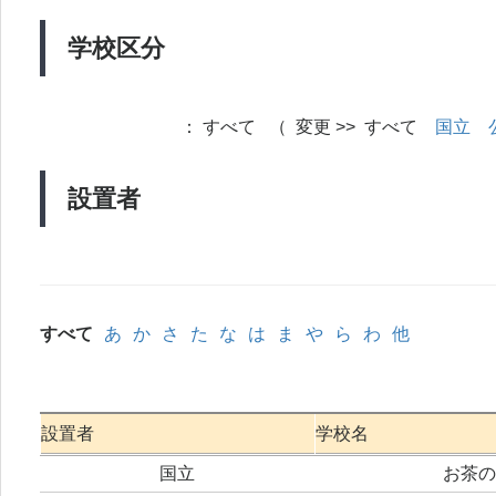
学校区分
：
すべて （ 変更 >> すべて
国立
設置者
すべて
あ
か
さ
た
な
は
ま
や
ら
わ
他
設置者
学校名
国立
お茶の