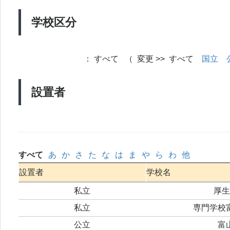
学校区分
：
すべて （ 変更 >> すべて
国立
設置者
すべて
あ
か
さ
た
な
は
ま
や
ら
わ
他
設置者
学校名
私立
厚生
私立
専門学校
公立
富