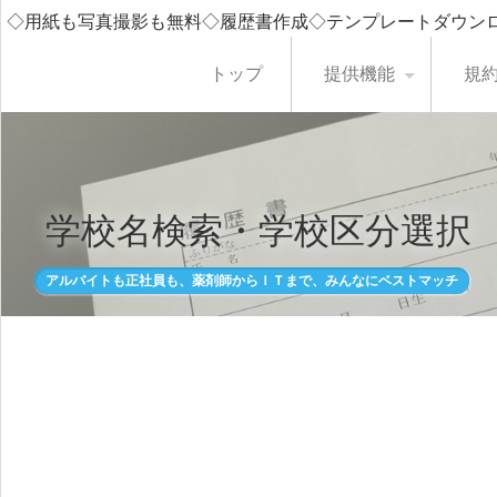
◇用紙も写真撮影も無料◇履歴書作成◇テンプレートダウン
トップ
提供機能
規
学校名検索・学校区分選択
アルバイトも正社員も、薬剤師からＩＴまで、みんなにベストマッチ