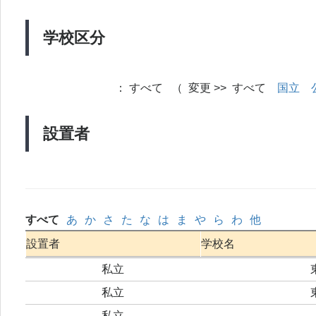
学校区分
：
すべて （ 変更 >> すべて
国立
設置者
すべて
あ
か
さ
た
な
は
ま
や
ら
わ
他
設置者
学校名
私立
私立
私立