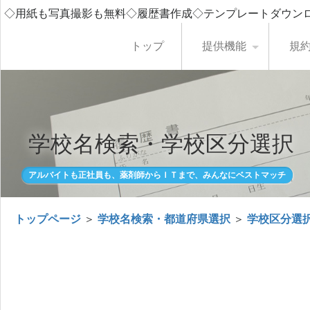
◇用紙も写真撮影も無料◇履歴書作成◇テンプレートダウン
トップ
提供機能
規
学校名検索・学校区分選択
アルバイトも正社員も、薬剤師からＩＴまで、みんなにベストマッチ
トップページ
＞
学校名検索・都道府県選択
＞
学校区分選