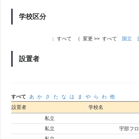
学校区分
：
すべて （ 変更 >> すべて
国立
設置者
すべて
あ
か
さ
た
な
は
ま
や
ら
わ
他
設置者
学校名
私立
私立
宇部フロ
私立