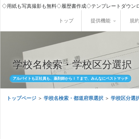
◇用紙も写真撮影も無料◇履歴書作成◇テンプレートダウン
トップ
提供機能
規
学校名検索・学校区分選択
アルバイトも正社員も、薬剤師からＩＴまで、みんなにベストマッチ
トップページ
＞
学校名検索・都道府県選択
＞
学校区分選