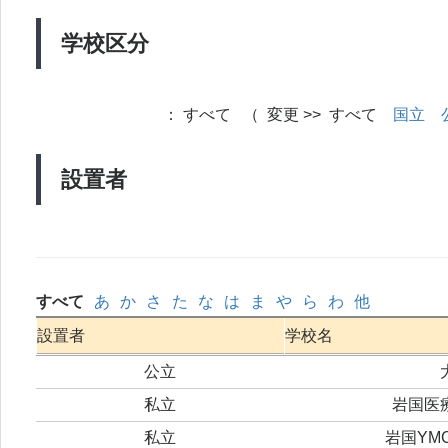
学校区分
：
すべて （ 変更 >> すべて
国立
設置者
すべて
あ
か
さ
た
な
は
ま
や
ら
わ
他
設置者
学校名
公立
私立
岩国医
私立
岩国YM