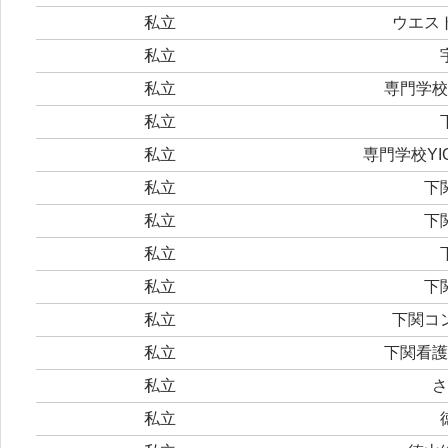
私立
ウエス
私立
私立
専門学校
私立
私立
専門学校Y
私立
下
私立
下
私立
私立
下
私立
下関コ
私立
下関看護
私立
さ
私立