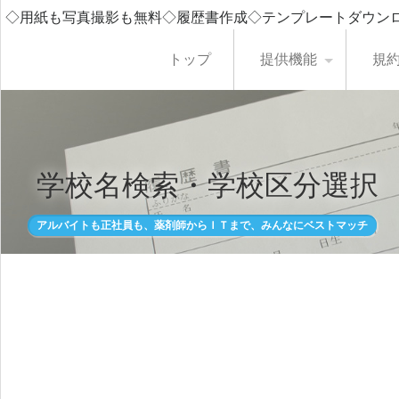
◇用紙も写真撮影も無料◇履歴書作成◇テンプレートダウン
トップ
提供機能
規
学校名検索・学校区分選択
アルバイトも正社員も、薬剤師からＩＴまで、みんなにベストマッチ