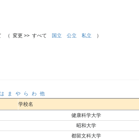
 （ 変更 >> すべて
国立
公立
私立
）
は
ま
や
ら
わ
他
学校名
健康科学大学
昭和大学
都留文科大学