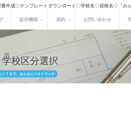
歴書作成◇テンプレートダウンロード◇学校名◇資格名◇『み
プ
提供機能
規約
お問い合わせ
・学校区分選択
らＩＴまで、みんなにベストマッチ