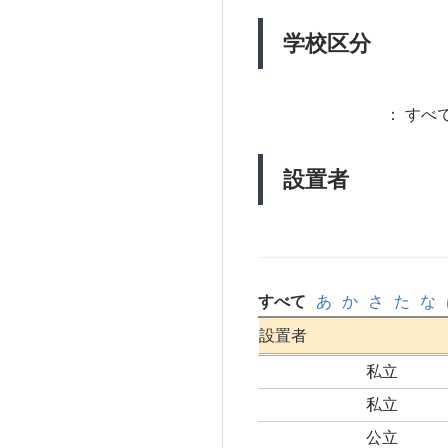
学校区分
：
すべて
設置者
すべて
あ
か
さ
た
な
設置者
私立
私立
公立