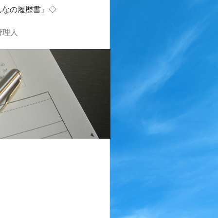
んなの履歴書』◇
管理人