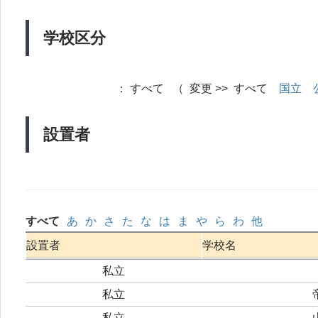
学校区分
：
すべて （ 変更 >> すべて
国立
設置者
すべて
あ
か
さ
た
な
は
ま
や
ら
わ
他
設置者
学校名
私立
私立
私立