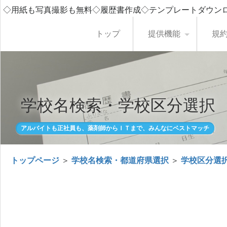
◇用紙も写真撮影も無料◇履歴書作成◇テンプレートダウン
トップ
提供機能
規
学校名検索・学校区分選択
アルバイトも正社員も、薬剤師からＩＴまで、みんなにベストマッチ
トップページ
＞
学校名検索・都道府県選択
＞
学校区分選