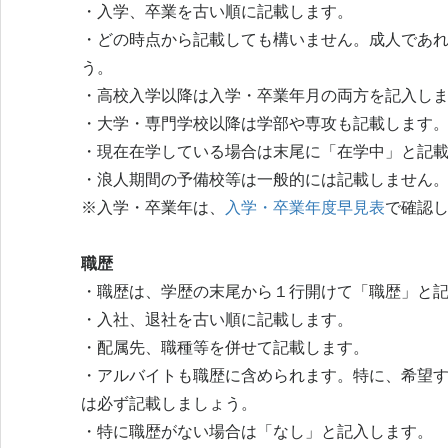
・入学、卒業を古い順に記載します。
・どの時点から記載しても構いません。成人であ
う。
・高校入学以降は入学・卒業年月の両方を記入し
・大学・専門学校以降は学部や専攻も記載します
・現在在学している場合は末尾に「在学中」と記
・浪人期間の予備校等は一般的には記載しません
※入学・卒業年は、
入学・卒業年度早見表
で確認
職歴
・職歴は、学歴の末尾から１行開けて「職歴」と
・入社、退社を古い順に記載します。
・配属先、職種等を併せて記載します。
・アルバイトも職歴に含められます。特に、希望
は必ず記載しましょう。
・特に職歴がない場合は「なし」と記入します。