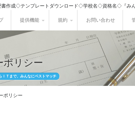
歴書作成◇テンプレートダウンロード◇学校名◇資格名◇『み
プ
提供機能
規約
お問い合わせ
ーポリシー
らＩＴまで、みんなにベストマッチ
ーポリシー