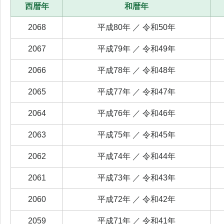
西暦年
和暦年
2068
平成80年 ／ 令和50年
2067
平成79年 ／ 令和49年
2066
平成78年 ／ 令和48年
2065
平成77年 ／ 令和47年
2064
平成76年 ／ 令和46年
2063
平成75年 ／ 令和45年
2062
平成74年 ／ 令和44年
2061
平成73年 ／ 令和43年
2060
平成72年 ／ 令和42年
2059
平成71年 ／ 令和41年