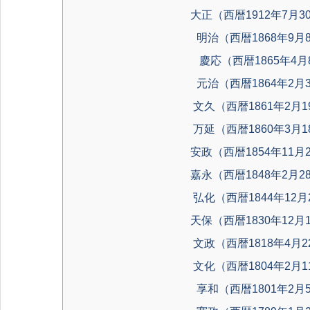
大正（西暦1912年7月30
明治（西暦1868年9月8
慶応（西暦1865年4月8
元治（西暦1864年2月3
文久（西暦1861年2月19
万延（西暦1860年3月18
安政（西暦1854年11月2
嘉永（西暦1848年2月28
弘化（西暦1844年12月2
天保（西暦1830年12月1
文政（西暦1818年4月22
文化（西暦1804年2月11
享和（西暦1801年2月5