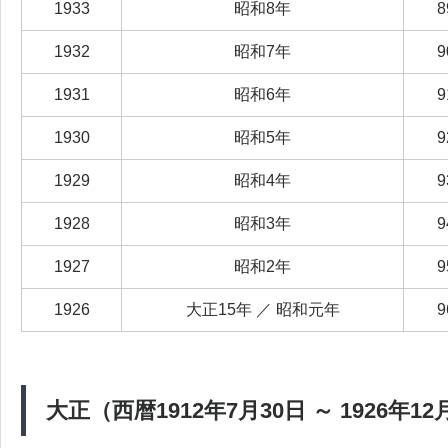
1933
昭和8年
1932
昭和7年
1931
昭和6年
1930
昭和5年
1929
昭和4年
1928
昭和3年
1927
昭和2年
1926
大正15年 ／ 昭和元年
大正（西暦1912年7月30日 ～ 1926年12