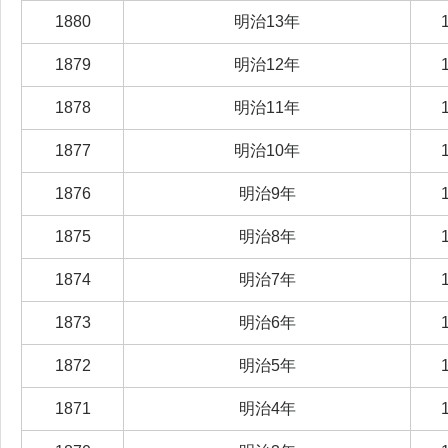
1880
明治13年
1879
明治12年
1878
明治11年
1877
明治10年
1876
明治9年
1875
明治8年
1874
明治7年
1873
明治6年
1872
明治5年
1871
明治4年