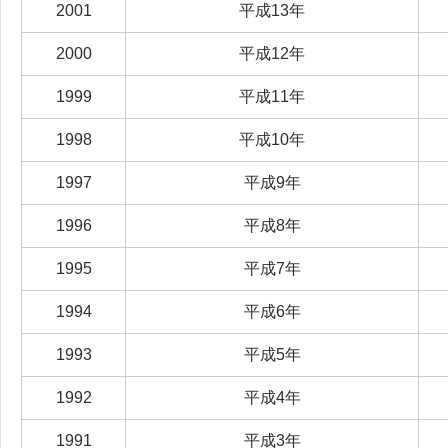
2001
平成13年
2000
平成12年
1999
平成11年
1998
平成10年
1997
平成9年
1996
平成8年
1995
平成7年
1994
平成6年
1993
平成5年
1992
平成4年
1991
平成3年