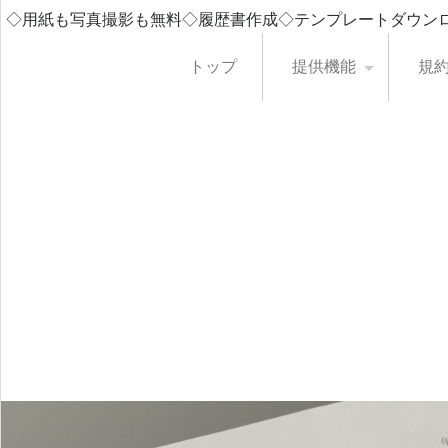
◇用紙も写真撮影も無料◇履歴書作成◇テンプレートダウン
トップ
提供機能
規