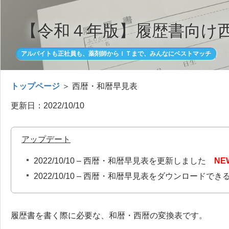
【令和４年版】履歴書向け
アルバイトも正社員も、薬剤師からＩＴまで、みんなにベストマッチ
トップページ
＞ 西暦・和暦早見表
更新日：2022/10/10
アップデート
2022/10/10 – 西暦・和暦早見表を更新しました
NE
2022/10/10 – 西暦・和暦早見表をダウンロード
履歴書を書く際に必要な、和暦・西暦の変換表です。