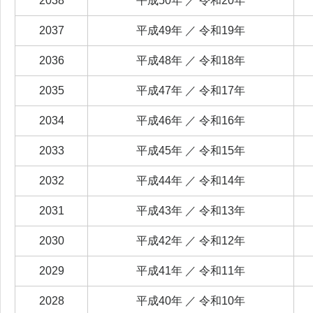
2038
平成50年 ／ 令和20年
2037
平成49年 ／ 令和19年
2036
平成48年 ／ 令和18年
2035
平成47年 ／ 令和17年
2034
平成46年 ／ 令和16年
2033
平成45年 ／ 令和15年
2032
平成44年 ／ 令和14年
2031
平成43年 ／ 令和13年
2030
平成42年 ／ 令和12年
2029
平成41年 ／ 令和11年
2028
平成40年 ／ 令和10年