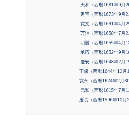
天和（西暦1681年9月20
延宝（西暦1673年9月21
寛文（西暦1661年4月25
万治（西暦1658年7月23
明暦（西暦1655年4月13
承応（西暦1652年9月18
慶安（西暦1648年2月15
正保（西暦1644年12月1
寛永（西暦1624年2月30
元和（西暦1615年7月13
慶長（西暦1596年10月2