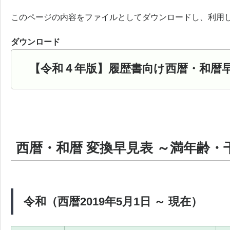
このページの内容をファイルとしてダウンロードし、利用
ダウンロード
【令和４年版】履歴書向け西暦・和暦早見表.
西暦・和暦 変換早見表 ～満年齢・
令和（西暦2019年5月1日 ～ 現在）