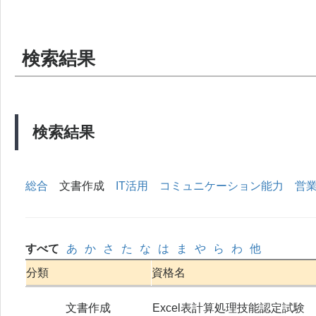
検索結果
検索結果
総合
文書作成
IT活用
コミュニケーション能力
営
すべて
あ
か
さ
た
な
は
ま
や
ら
わ
他
分類
資格名
文書作成
Excel表計算処理技能認定試験 