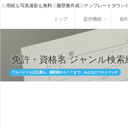
◇用紙も写真撮影も無料◇履歴書作成◇テンプレートダウン
トップ
提供機能
規
免許・資格名 ジャンル検索
アルバイトも正社員も、薬剤師からＩＴまで、みんなにベストマッチ