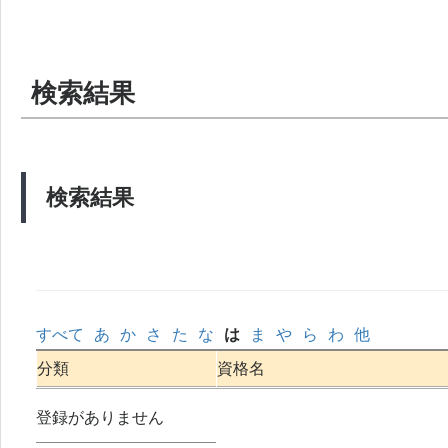
検索結果
検索結果
すべて
あ
か
さ
た
な
は
ま
や
ら
わ
他
分類
資格名
登録がありません