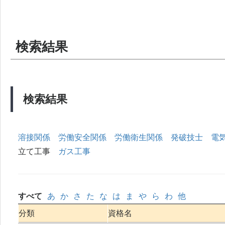
検索結果
検索結果
溶接関係
労働安全関係
労働衛生関係
発破技士
電
立て工事
ガス工事
すべて
あ
か
さ
た
な
は
ま
や
ら
わ
他
分類
資格名