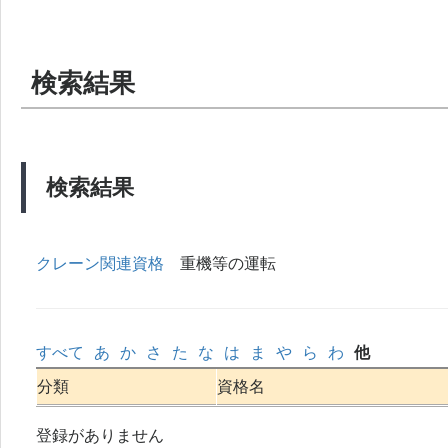
検索結果
検索結果
クレーン関連資格
重機等の運転
すべて
あ
か
さ
た
な
は
ま
や
ら
わ
他
分類
資格名
登録がありません