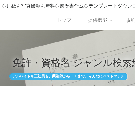
◇用紙も写真撮影も無料◇履歴書作成◇テンプレートダウン
トップ
提供機能
規
免許・資格名 ジャンル検索
アルバイトも正社員も、薬剤師からＩＴまで、みんなにベストマッチ