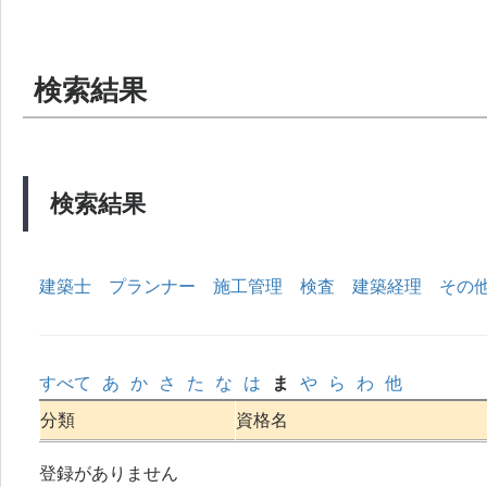
検索結果
検索結果
建築士
プランナー
施工管理
検査
建築経理
その
すべて
あ
か
さ
た
な
は
ま
や
ら
わ
他
分類
資格名
登録がありません