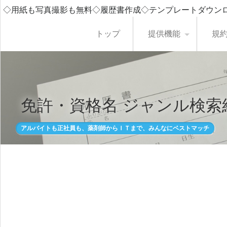
◇用紙も写真撮影も無料◇履歴書作成◇テンプレートダウン
トップ
提供機能
規
免許・資格名 ジャンル検索
アルバイトも正社員も、薬剤師からＩＴまで、みんなにベストマッチ