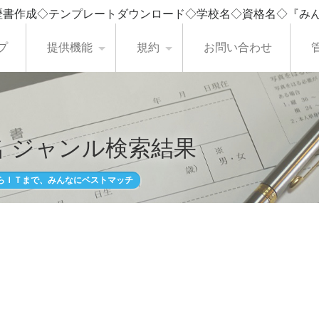
歴書作成◇テンプレートダウンロード◇学校名◇資格名◇『み
プ
提供機能
規約
お問い合わせ
 ジャンル検索結果
らＩＴまで、みんなにベストマッチ