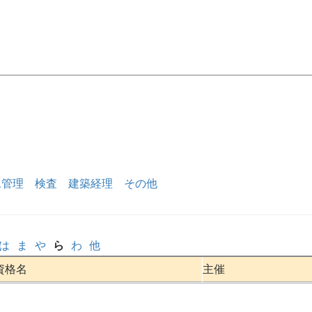
工管理
検査
建築経理
その他
は
ま
や
ら
わ
他
資格名
主催