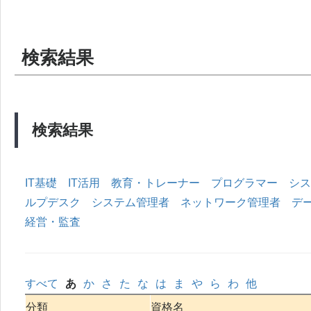
検索結果
検索結果
IT基礎
IT活用
教育・トレーナー
プログラマー
シス
ルプデスク
システム管理者
ネットワーク管理者
デ
経営・監査
すべて
あ
か
さ
た
な
は
ま
や
ら
わ
他
分類
資格名