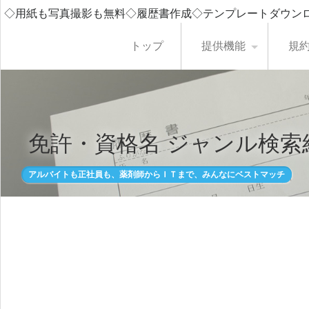
◇用紙も写真撮影も無料◇履歴書作成◇テンプレートダウン
トップ
提供機能
規
免許・資格名 ジャンル検索
アルバイトも正社員も、薬剤師からＩＴまで、みんなにベストマッチ