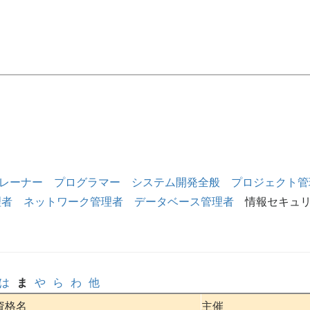
レーナー
プログラマー
システム開発全般
プロジェクト管
理者
ネットワーク管理者
データベース管理者
情報セキュ
は
ま
や
ら
わ
他
資格名
主催