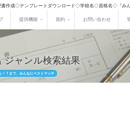
歴書作成◇テンプレートダウンロード◇学校名◇資格名◇『み
プ
提供機能
規約
お問い合わせ
 ジャンル検索結果
らＩＴまで、みんなにベストマッチ