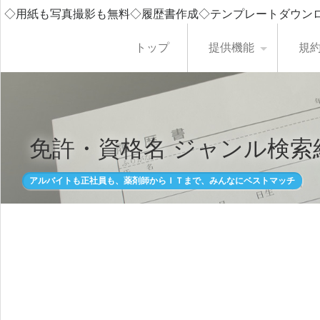
◇用紙も写真撮影も無料◇履歴書作成◇テンプレートダウン
トップ
提供機能
規
免許・資格名 ジャンル検索
アルバイトも正社員も、薬剤師からＩＴまで、みんなにベストマッチ