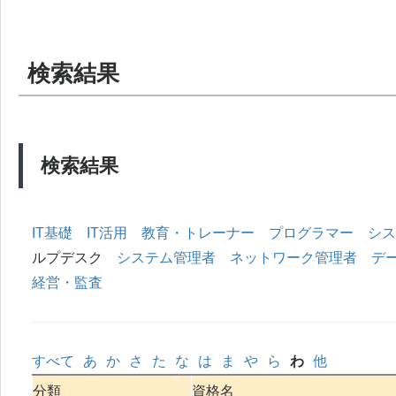
検索結果
検索結果
IT基礎
IT活用
教育・トレーナー
プログラマー
シス
ルプデスク
システム管理者
ネットワーク管理者
デ
経営・監査
すべて
あ
か
さ
た
な
は
ま
や
ら
わ
他
分類
資格名