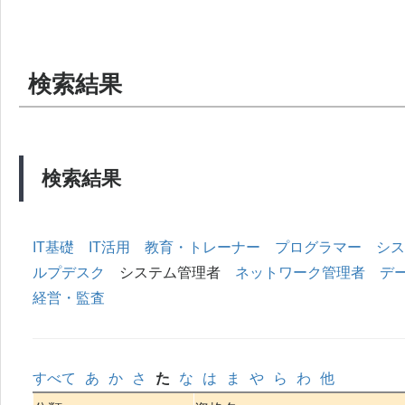
検索結果
検索結果
IT基礎
IT活用
教育・トレーナー
プログラマー
シス
ルプデスク
システム管理者
ネットワーク管理者
デ
経営・監査
すべて
あ
か
さ
た
な
は
ま
や
ら
わ
他