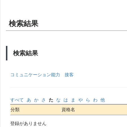
検索結果
検索結果
コミュニケーション能力
接客
すべて
あ
か
さ
た
な
は
ま
や
ら
わ
他
分類
資格名
登録がありません