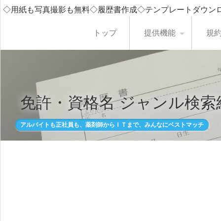
◇用紙も写真撮影も無料◇履歴書作成◇テンプレートダウン
トップ
提供機能
規
免許・資格名 ジャンル検索
アルバイトも正社員も、薬剤師からＩＴまで、みんなにベストマッチ