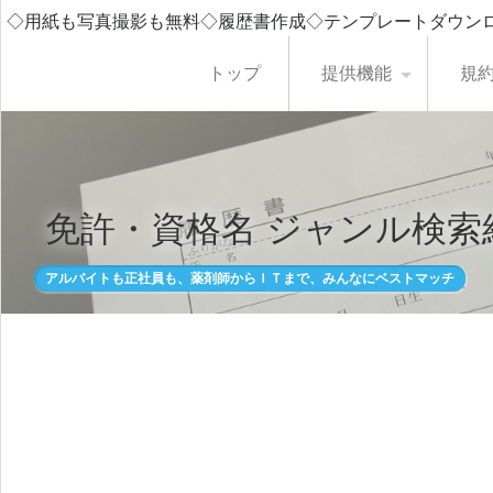
◇用紙も写真撮影も無料◇履歴書作成◇テンプレートダウン
トップ
提供機能
規
免許・資格名 ジャンル検索
アルバイトも正社員も、薬剤師からＩＴまで、みんなにベストマッチ