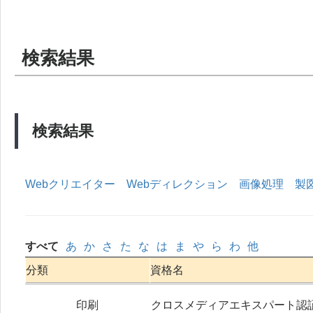
検索結果
検索結果
Webクリエイター
Webディレクション
画像処理
製
すべて
あ
か
さ
た
な
は
ま
や
ら
わ
他
分類
資格名
印刷
クロスメディアエキスパート認