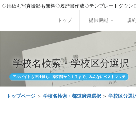
◇用紙も写真撮影も無料◇履歴書作成◇テンプレートダウン
トップ
提供機能
規
学校名検索・学校区分選択
アルバイトも正社員も、薬剤師からＩＴまで、みんなにベストマッチ
トップページ
＞
学校名検索・都道府県選択
＞
学校区分選