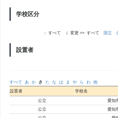
学校区分
：
すべて （ 変更 >> すべて
国立
設置者
すべて
あ
か
さ
た
な
は
ま
や
ら
わ
他
設置者
学校名
公立
愛知
公立
愛知
公立
愛