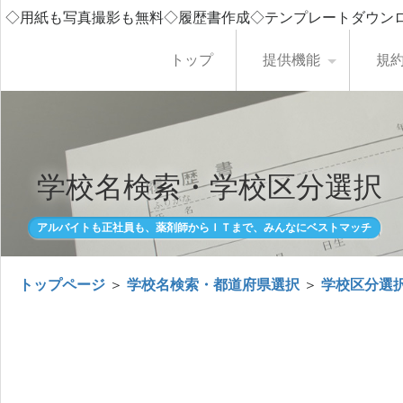
◇用紙も写真撮影も無料◇履歴書作成◇テンプレートダウン
トップ
提供機能
規
学校名検索・学校区分選択
アルバイトも正社員も、薬剤師からＩＴまで、みんなにベストマッチ
トップページ
＞
学校名検索・都道府県選択
＞
学校区分選