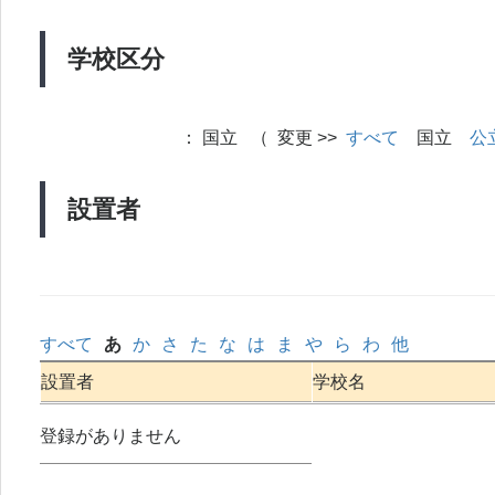
学校区分
：
国立 （ 変更 >>
すべて
国立
公
設置者
すべて
あ
か
さ
た
な
は
ま
や
ら
わ
他
設置者
学校名
登録がありません