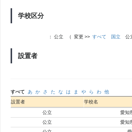
学校区分
：
公立 （ 変更 >>
すべて
国立
公
設置者
すべて
あ
か
さ
た
な
は
ま
や
ら
わ
他
設置者
学校名
公立
愛知
公立
愛知
公立
愛