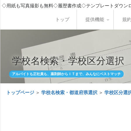
◇用紙も写真撮影も無料◇履歴書作成◇テンプレートダウン
トップ
提供機能
規
学校名検索・学校区分選択
アルバイトも正社員も、薬剤師からＩＴまで、みんなにベストマッチ
トップページ
＞
学校名検索・都道府県選択
＞
学校区分選