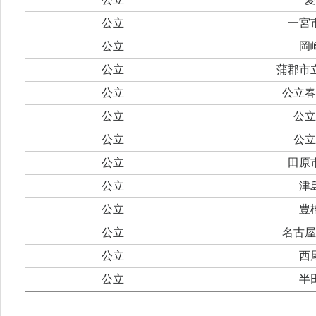
公立
一宮
公立
岡
公立
蒲郡市
公立
公立春
公立
公立
公立
公立
公立
田原
公立
津
公立
豊
公立
名古屋
公立
西
公立
半