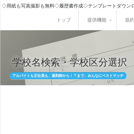
◇用紙も写真撮影も無料◇履歴書作成◇テンプレートダウン
トップ
提供機能
規
学校名検索・学校区分選択
アルバイトも正社員も、薬剤師からＩＴまで、みんなにベストマッチ