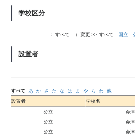
学校区分
：
すべて （ 変更 >> すべて
国立
設置者
すべて
あ
か
さ
た
な
は
ま
や
ら
わ
他
設置者
学校名
公立
会津
公立
会津
公立
会津