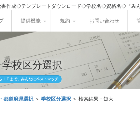
歴書作成◇テンプレートダウンロード◇学校名◇資格名◇『み
プ
提供機能
規約
お問い合わせ
・学校区分選択
らＩＴまで、みんなにベストマッチ
・都道府県選択
＞
学校区分選択
＞ 検索結果・短大