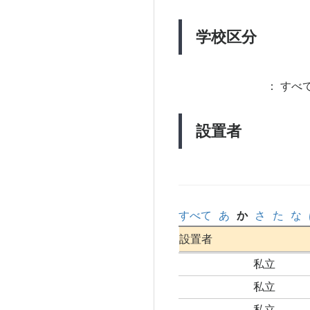
学校区分
：
すべて
設置者
すべて
あ
か
さ
た
な
設置者
私立
私立
私立