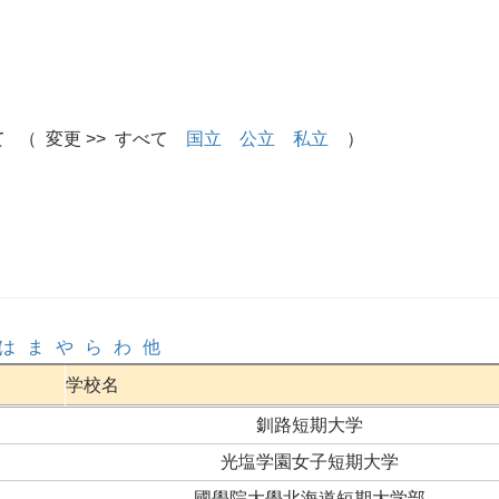
 （ 変更 >> すべて
国立
公立
私立
）
は
ま
や
ら
わ
他
学校名
釧路短期大学
光塩学園女子短期大学
國學院大學北海道短期大学部